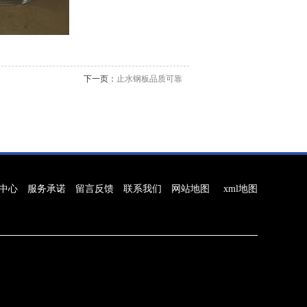
下一页：
止水钢板品质可靠
中心
服务承诺
留言反馈
联系我们
网站地图
xml地图