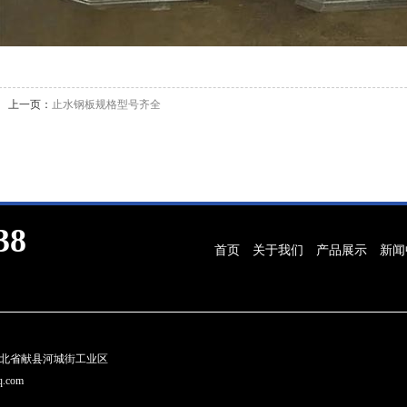
上一页：
止水钢板规格型号齐全
38
首页
关于我们
产品展示
新闻
 地址：河北省献县河城街工业区
.com