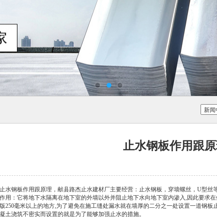
止水钢板作用跟原
止水钢板作用跟原理，献县路杰止水建材厂主要经营：止水钢板，穿墙螺丝，U型丝等一系列产品，
作用：它将地下水隔离在地下室的外墙以外并阻止地下水向地下室内渗入,因此要求
版250毫米以上的地方,为了避免在施工缝处漏水就在墙厚的二分之一处设置一道钢
凝土浇筑不密实而设置的就是为了能够加强止水的措施。