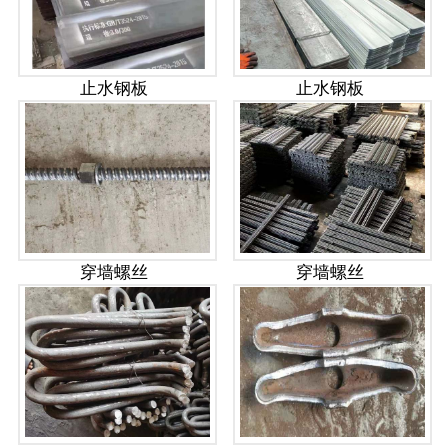
止水钢板
止水钢板
穿墙螺丝
穿墙螺丝